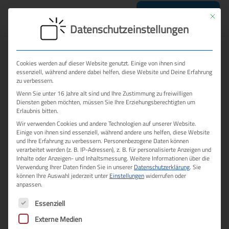
Mit dies
Termin sichern
Datenschutzeinstellungen
Cookies werden auf dieser Website genutzt. Einige von ihnen sind
essenziell, während andere dabei helfen, diese Website und Deine Erfahrung
zu verbessern.
Wenn Sie unter 16 Jahre alt sind und Ihre Zustimmung zu freiwilligen
Diensten geben möchten, müssen Sie Ihre Erziehungsberechtigten um
Erlaubnis bitten.
Wir verwenden Cookies und andere Technologien auf unserer Website.
Rosita Fraguela
Einige von ihnen sind essenziell, während andere uns helfen, diese Website
und Ihre Erfahrung zu verbessern.
Personenbezogene Daten können
15 Beiträge
verarbeitet werden (z. B. IP-Adressen), z. B. für personalisierte Anzeigen und
👋 Hallo, ich heiße Rosita. Ich bin Dipl.-
Inhalte oder Anzeigen- und Inhaltsmessung.
Weitere Informationen über die
Verwendung Ihrer Daten finden Sie in unserer
Datenschutzerklärung
.
Sie
Designerin & Creative Director. Mit Design
können Ihre Auswahl jederzeit unter
Einstellungen
widerrufen oder
& Bildbearbeitung helfe ich Business-
anpassen.
Professionals, Freelancern, Freiberuflern,
Es folgt eine Liste der Service-Gruppen, für die eine E
Essenziell
Beratern, Coaches, Experten und
Unternehmern, bessere Kunden zu
Externe Medien
gewinnen, mehr Abschlüsse zu machen