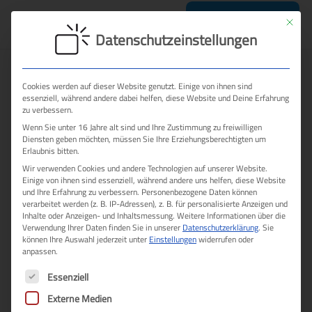
Mit dies
Termin sichern
Datenschutzeinstellungen
Facebook & Instagram Bilder
Cookies werden auf dieser Website genutzt. Einige von ihnen sind
2023
essenziell, während andere dabei helfen, diese Website und Deine Erfahrung
zu verbessern.
Allgemein
,
Facebook
Wenn Sie unter 16 Jahre alt sind und Ihre Zustimmung zu freiwilligen
Bildbearbeitung
,
Facebook
,
Diensten geben möchten, müssen Sie Ihre Erziehungsberechtigten um
Instagram
Erlaubnis bitten.
10
Kommentare
Wir verwenden Cookies und andere Technologien auf unserer Website.
Einige von ihnen sind essenziell, während andere uns helfen, diese Website
Welche Größe in Pixel, Breite x
und Ihre Erfahrung zu verbessern.
Personenbezogene Daten können
Höhe, sollte ein Bild 2023 haben,
verarbeitet werden (z. B. IP-Adressen), z. B. für personalisierte Anzeigen und
Inhalte oder Anzeigen- und Inhaltsmessung.
Weitere Informationen über die
damit es optimal in Facebook-
Verwendung Ihrer Daten finden Sie in unserer
Datenschutzerklärung
.
Sie
Feed oder Instagram aussieht?
können Ihre Auswahl jederzeit unter
Einstellungen
widerrufen oder
anpassen.
Die Bilder bzw. Creatives sollen
natürlich top aussehen und
Es folgt eine Liste der Service-Gruppen, für die eine E
Essenziell
dürfen…
Externe Medien