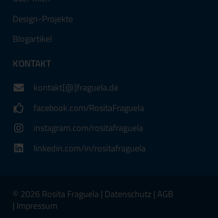
Design-Projekte
Blogartikel
KONTAKT
kontakt[@]fraguela.de
facebook.com/RositaFraguela
instagram.com/rositafraguela
linkedin.com/in/rositafraguela
© 2026 Rosita Fraguela |
Datenschutz
|
AGB
|
Impressum