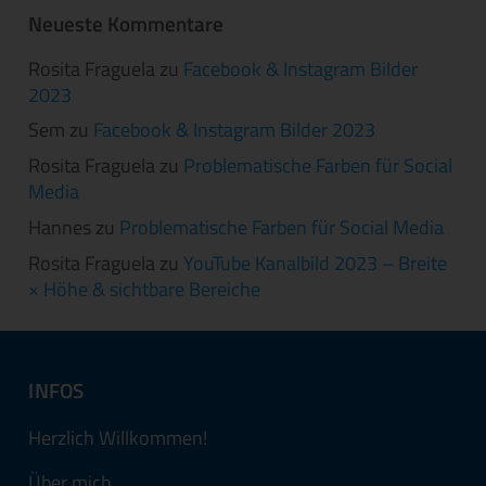
Neueste Kommentare
Rosita Fraguela
zu
Facebook & Instagram Bilder
2023
Sem
zu
Facebook & Instagram Bilder 2023
Rosita Fraguela
zu
Problematische Farben für Social
Media
Hannes
zu
Problematische Farben für Social Media
Rosita Fraguela
zu
YouTube Kanalbild 2023 – Breite
× Höhe & sichtbare Bereiche
INFOS
Herzlich Willkommen!
Über mich