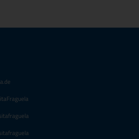
a.de
itaFraguela
itafraguela
sitafraguela