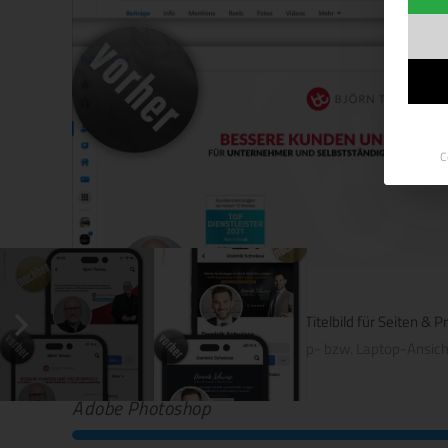
C
Facebook Titelbild für Seiten & Pr
Desktop- bzw. Laptop-Ansich
Adobe Photoshop