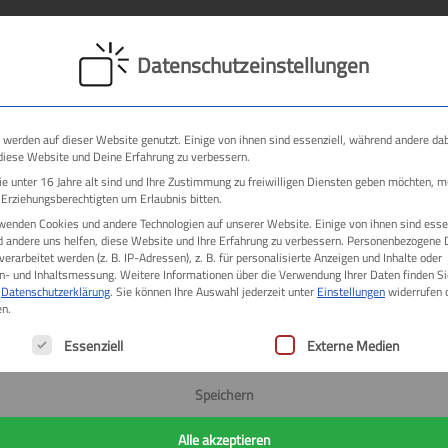
Über mich
De
Datenschutzeinstellungen
 werden auf dieser Website genutzt. Einige von ihnen sind essenziell, während andere da
 diese Website und Deine Erfahrung zu verbessern.
e unter 16 Jahre alt sind und Ihre Zustimmung zu freiwilligen Diensten geben möchten, 
✨ Neues Facebook Ti
e Erziehungsberechtigten um Erlaubnis bitten.
Darstellung
wenden Cookies und andere Technologien auf unserer Website. Einige von ihnen sind essen
 andere uns helfen, diese Website und Ihre Erfahrung zu verbessern.
Personenbezogene 
erarbeitet werden (z. B. IP-Adressen), z. B. für personalisierte Anzeigen und Inhalte oder
👁️👁️ Das Titelbild ist 
n- und Inhaltsmessung.
Weitere Informationen über die Verwendung Ihrer Daten finden Si
Kanälen. Da schadet es n
r
Datenschutzerklärung
.
Sie können Ihre Auswahl jederzeit unter
Einstellungen
widerrufen 
n.
lgt eine Liste der Service-Gruppen, für die eine Einwill
😉 Vielleicht sollte ja a
Essenziell
Externe Medien
Speichern
🕐 As Time goes by: Oft 
auf dem eigenen Titelbil
Alle akzeptieren