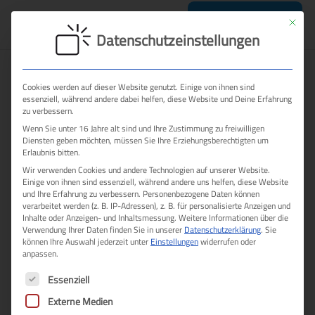
Mit dies
Termin sichern
Datenschutzeinstellungen
Cookies werden auf dieser Website genutzt. Einige von ihnen sind
essenziell, während andere dabei helfen, diese Website und Deine Erfahrung
zu verbessern.
Wenn Sie unter 16 Jahre alt sind und Ihre Zustimmung zu freiwilligen
Diensten geben möchten, müssen Sie Ihre Erziehungsberechtigten um
Erlaubnis bitten.
Wir verwenden Cookies und andere Technologien auf unserer Website.
Einige von ihnen sind essenziell, während andere uns helfen, diese Website
und Ihre Erfahrung zu verbessern.
Personenbezogene Daten können
verarbeitet werden (z. B. IP-Adressen), z. B. für personalisierte Anzeigen und
Inhalte oder Anzeigen- und Inhaltsmessung.
Weitere Informationen über die
Verwendung Ihrer Daten finden Sie in unserer
Datenschutzerklärung
.
Sie
können Ihre Auswahl jederzeit unter
Einstellungen
widerrufen oder
anpassen.
Es folgt eine Liste der Service-Gruppen, für die eine E
Essenziell
Externe Medien